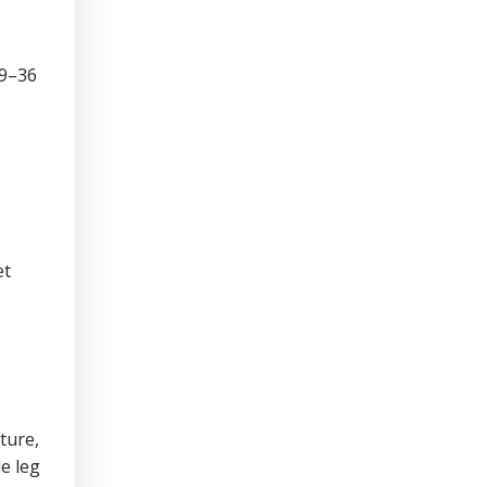
29–36
et
ture,
e leg