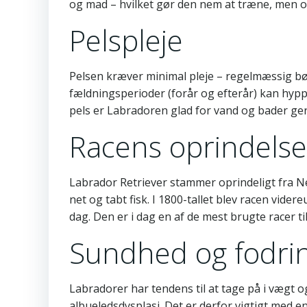
og mad – hvilket gør den nem at træne, men og
Pelspleje
Pelsen kræver minimal pleje – regelmæssig bø
fældningsperioder (forår og efterår) kan hyp
pels er Labradoren glad for vand og bader ger
Racens oprindelse
Labrador Retriever stammer oprindeligt fra Ne
net og tabt fisk. I 1800-tallet blev racen videre
dag. Den er i dag en af de mest brugte racer 
Sundhed og fodri
Labradorer har tendens til at tage på i vægt 
albueledsdysplasi. Det er derfor vigtigt med 