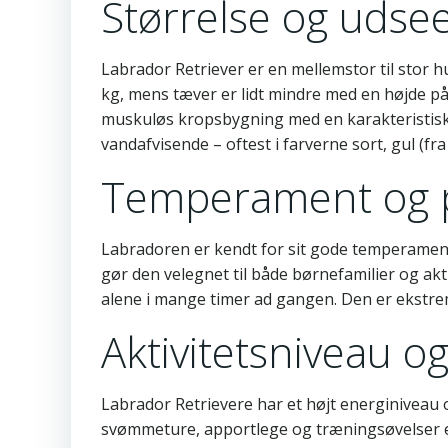
Størrelse og udse
Labrador Retriever er en mellemstor til stor 
kg, mens tæver er lidt mindre med en højde p
muskuløs kropsbygning med en karakteristisk b
vandafvisende – oftest i farverne sort, gul (fr
Temperament og 
Labradoren er kendt for sit gode temperament.
gør den velegnet til både børnefamilier og akt
alene i mange timer ad gangen. Den er ekstr
Aktivitetsniveau o
Labrador Retrievere har et højt energiniveau 
svømmeture, apportlege og træningsøvelser er i