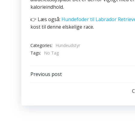
kalorieindhold.
👉 Læs også:
Hundefoder til Labrador Retriev
kost til denne elskelige race.
Categories:
Hundeudstyr
Tags:
No Tag
Post
Previous post
navigation
C