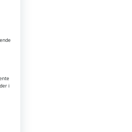
sende
hente
der i