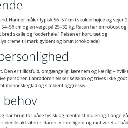
ende
hund. Hanner måler typisk 56–57 cm i skulderhøjde og vejer 
å 54–56 cm og en vægt på 25–32 kg. Racen har en robust og
red skalle og “odderhale.” Pelsen er kort, tæt og
a lys creme til mørk gylden) og brun (chokolade).
personlighed
 Den er tillidsfuld, omgængelig, lærenem og kærlig – hvilk
ive personer. Labradoren elsker selskab og trives ikke godt
emt menneskeglad og sjældent aggressiv.
g behov
og har brug for både fysisk og mental stimulering. Lange gå
deelle aktiviteter. Racen er intelligent og motiveret af båd