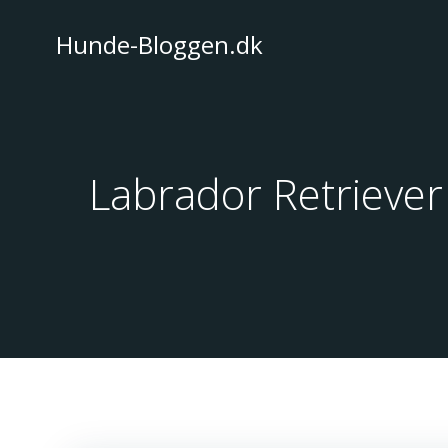
Videre
til
Hunde-Bloggen.dk
indhold
Labrador Retriever 