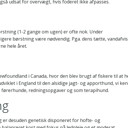
så udsat for overvægt, hvis foderet ikke afpasses.
rstning (1-2 gange om ugen) er ofte nok. Under
pigere børstning være nødvendig. Pga. dens tætte, vandafvi
ne hele året.
wfoundland i Canada, hvor den blev brugt af fiskere til at 
udviklet i England til den alsidige jagt- og apporthund, vi ken
til førerhunde, redningsopgaver og som terapihund.
ng
og er desuden genetisk disponeret for hofte- og
en balanceret kost med fokus på ledpleje og et moderat